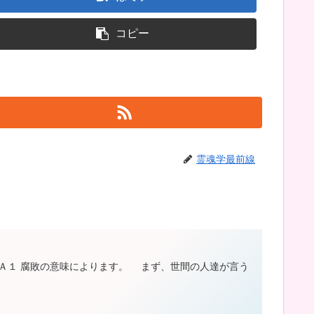
コピー
霊魂学最前線
 Ａ１ 腐敗の意味によります。 まず、世間の人達が言う