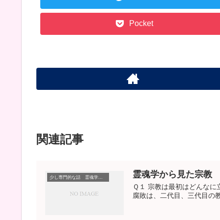
Pocket
関連記事
霊魂学から見た宗教
少し専門的な話 霊魂学から見た宗教
Ｑ１ 宗教は最初はどんなに
腐敗は、二代目、三代目の教