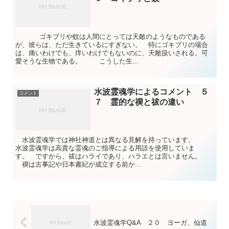
ゴキブリや蚊は人間にとっては天敵のようなものである
が、彼らは、ただ生きているにすぎない。 特にゴキブリの場合
は、痛いわけでも、痒いわけでもないのに、天敵扱いされる。可
愛そうな生物である。 こうした生...
水波霊魂学によるコメント ５
コメント
７ 霊的な禊と祓の違い
水波霊魂学では神社神道とは異なる見解を持っています。
水波霊魂学は高貴な霊魂のご指導による用語を使用していま
す。 ですから、祓はハライであり、ハラエとは言いません。
禊は古事記や日本書紀が成立する前か...
水波霊魂学Q&A ２０ ヨーガ、仙道