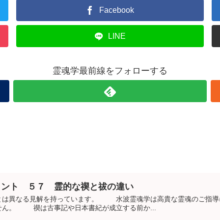
Facebook
LINE
霊魂学最前線をフォローする
メント ５７ 霊的な禊と祓の違い
は異なる見解を持っています。 水波霊魂学は高貴な霊魂のご指導に
せん。 禊は古事記や日本書紀が成立する前か...