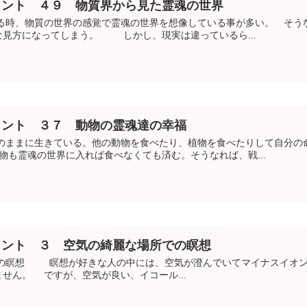
メント ４９ 物質界から見た霊魂の世界
、物質の世界の感覚で霊魂の世界を想像している事が多い。 そうな
な見方になってしまう。 しかし、現実は違っているら...
メント ３７ 動物の霊魂達の幸福
まに生きている。他の動物を食べたり、植物を食べたりして自分の命
も霊魂の世界に入れば食べなくても済む。そうなれば、戦...
メント ３ 空気の綺麗な場所での瞑想
瞑想 瞑想が好きな人の中には、空気が澄んでいてマイナスイオン
せん。 ですが、空気が良い、イコール...