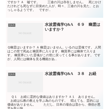
ですか？ Ａ 嘘です。 三途の川は存在しません。 死にかけ
たけれども死なずに目覚めた人が、時々、三途の川を見た、とお
っしゃるようです。 ですが...
水波霊魂学Q&A ６９ 幽霊は
Q＆A
いますか？
Ｑ幽霊はいますか？ Ａ 幽霊はいません。いるのは霊魂です。 人間
はこの世で死ぬと幽質界に入ります。幽質界には幽体で入りま
す。 幽質界にいた霊魂がこの世に戻ってくる事があります。 です
が、人間には幽体を見る機能があ...
水波霊魂学Q&A ３８ お経
Q＆A
Ｑ１ お経に霊的な価値はありますか？ Ａ１ ありません。
お経は仏教の教えを学ぶ為のものです。 唱えても、霊的には
価値がありません。 ただし、日本の場合は昔から、僧侶が悪
霊を取り除...