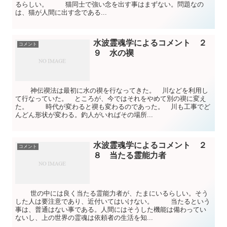
るらしい。 猫同士で強い念を出す事はまずない。問題なの
は、猫が人間に出す念である...
水波霊魂学によるコメント ２
コメント
９ 水の禊
神伝禊法は最初に水の禊を行なってきた。 川などを利用し
て行なっていた。 ところが、今ではそれをやめて別の禊に変え
た。 時代が変わると禊も変わるのであった。 川も工事でど
んどん形状が変わる。釣人がいればその場所...
水波霊魂学によるコメント ２
コメント
８ 当たる霊能力者
世の中には良く当たる霊能力者が、たまにいるらしい。そう
した人は要注意であり、近付いてはいけない。 当たるという
事は、普通はない事である。人間にはそうした機能は備わってい
ないし、上の世界の霊魂は依頼者の生活を知...