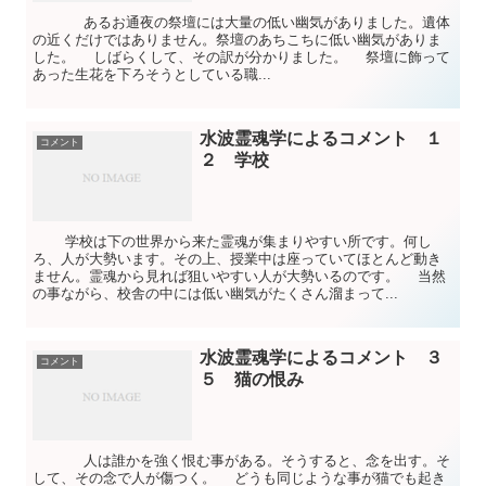
あるお通夜の祭壇には大量の低い幽気がありました。遺体
の近くだけではありません。祭壇のあちこちに低い幽気がありま
した。 しばらくして、その訳が分かりました。 祭壇に飾って
あった生花を下ろそうとしている職...
水波霊魂学によるコメント １
コメント
２ 学校
学校は下の世界から来た霊魂が集まりやすい所です。何し
ろ、人が大勢います。その上、授業中は座っていてほとんど動き
ません。霊魂から見れば狙いやすい人が大勢いるのです。 当然
の事ながら、校舎の中には低い幽気がたくさん溜まって...
水波霊魂学によるコメント ３
コメント
５ 猫の恨み
人は誰かを強く恨む事がある。そうすると、念を出す。そ
して、その念で人が傷つく。 どうも同じような事が猫でも起き