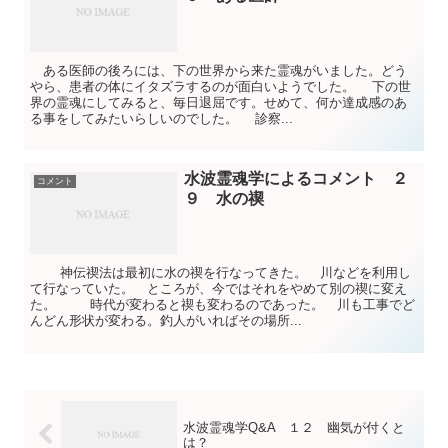
ある医師の後ろには、下の世界から来た霊魂がいました。どう
やら、患者の体にイタズラするのが面白いようでした。 下の世
界の霊魂にしてみると、毎日退屈です。せめて、何か達成感のあ
る事をしてみたいらしいのでした。 診察...
水波霊魂学によるコメント ２
コメント
９ 水の禊
神伝禊法は最初に水の禊を行なってきた。 川などを利用し
て行なっていた。 ところが、今ではそれをやめて別の禊に変え
た。 時代が変わると禊も変わるのであった。 川も工事でど
んどん形状が変わる。釣人がいればその場所...
水波霊魂学Q&A １２ 幽気が付くと
は？