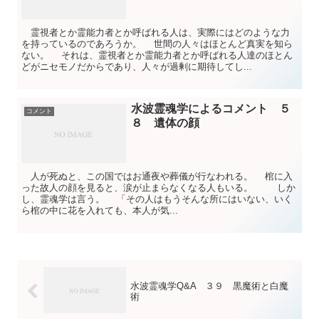
霊視者とか霊能力者とか呼ばれる人は、実際にはどのような力
を持っているのであろうか。 世間の人々はほとんど真実を知ら
ない。 それは、霊視者とか霊能力者とか呼ばれる人達のほとん
どがニセモノだからであり、人々が過剰に期待してし...
水波霊魂学によるコメント ５
コメント
８ 遺体の顔
人が死ぬと、この国ではお通夜や葬儀が行なわれる。 棺に入
った故人の顔を見ると、涙が止まらなくなる人もいる。 しか
し、霊魂学は言う。 「その人はもうそんな所にはいない、いく
ら棺の中に花を入れても、本人が気...
水波霊魂学Q&A ３９ 黒魔術と白魔
術