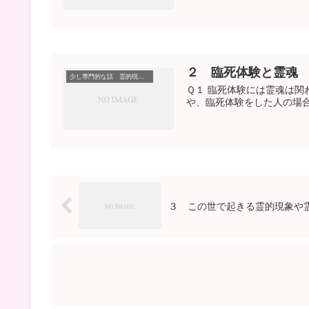
２ 臨死体験と霊魂
少し専門的な話 霊的現象、霊的な体験
Ｑ１ 臨死体験には霊魂は関
や、臨死体験をした人の場合
３ この世で起きる霊的現象や