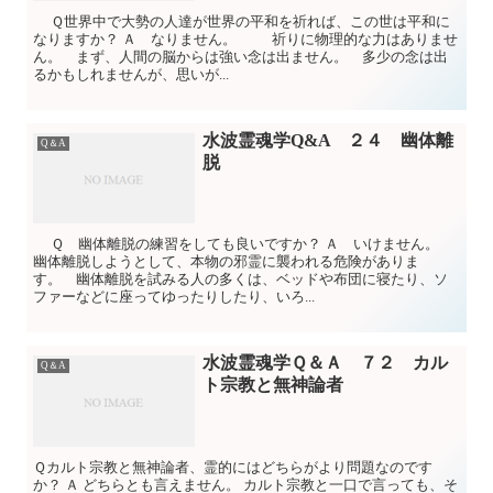
Ｑ世界中で大勢の人達が世界の平和を祈れば、この世は平和に
なりますか？ Ａ なりません。 祈りに物理的な力はありませ
ん。 まず、人間の脳からは強い念は出ません。 多少の念は出
るかもしれませんが、思いが...
水波霊魂学Q&A ２４ 幽体離
Q＆A
脱
Ｑ 幽体離脱の練習をしても良いですか？ Ａ いけません。
幽体離脱しようとして、本物の邪霊に襲われる危険がありま
す。 幽体離脱を試みる人の多くは、ベッドや布団に寝たり、ソ
ファーなどに座ってゆったりしたり、いろ...
水波霊魂学Ｑ＆Ａ ７２ カル
Q＆A
ト宗教と無神論者
Ｑカルト宗教と無神論者、霊的にはどちらがより問題なのです
か？ Ａ どちらとも言えません。 カルト宗教と一口で言っても、そ