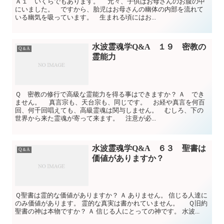
Ａ１ いくらでもあります。 元々、子供はお母さんのお腹の中
にいました。 ですから、胎児はお母さんの幽体の内部を流れて
いる幽気を吸っています。 生まれる頃にはお...
水波霊魂学Q&A １９ 密教の
Q＆A
霊能力
Ｑ 密教の修行で高級な霊能力を得る事はできますか？ Ａ でき
ません。 真言宗も、天台宗も、同じです。 お経や真言を何百
回、何千回唱えても、高級霊魂は関与しません。 むしろ、下の
世界から来た霊魂が寄って来ます。 注意が必...
水波霊魂学Q&A ６３ 聖書は
Q＆A
価値がありますか？
Ｑ聖書は霊的な価値がありますか？ Ａ ありません。 信じる人達に
のみ価値があります。 霊的な真実は書かれていません。 Ｑ旧約
聖書の神は本物ですか？ Ａ 信じる人にとっての神です。 水波...